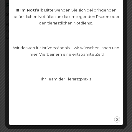
Pflegehündin sucht eine Familie
!!! Im Notfall:
Bitte wenden Sie sich bei dringenden
22. MÄRZ 2017
tierärztlichen Notfällen an die umliegenden Praxen oder
den tierärztlichen Notdienst.
Heute haben wir eine Vermittlungsanzeige, die uns sehr am
Herzen liegt. Wir haben die kleine Hündin bereits gut kennen
und lieben gelernt.
Wir danken für Ihr Verständnis - wir wünschen Ihnen und
Ihren Vierbeinern eine entspannte Zeit!
Copyright by kleintierpraxis-naumburg.de
Ihr Team der Tierarztpraxis
IMPRESSUM & DATENSCHUTZ