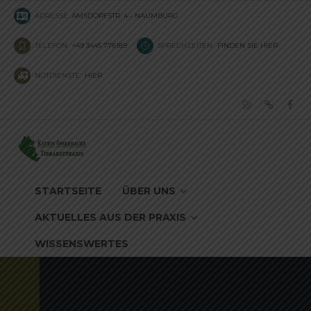
ADRESSE
AMSDORFSTR. 4 - NAUMBURG
TELEFON:
+49 3445 778189
SPRECHZEITEN:
FINDEN SIE HIER
NOTDIENSTE:
HIER
STARTSEITE
ÜBER UNS
AKTUELLES AUS DER PRAXIS
WISSENSWERTES