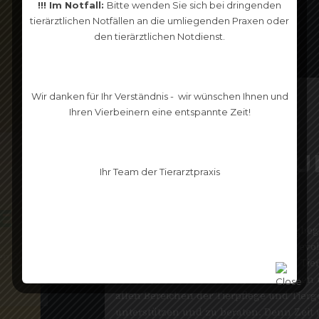
!!! Im Notfall:
Bitte wenden Sie sich bei dringenden
tierärztlichen Notfällen an die umliegenden Praxen oder
den tierärztlichen Notdienst.
Wir danken für Ihr Verständnis - wir wünschen Ihnen und
Ihren Vierbeinern eine entspannte Zeit!
IHR TIER
VERDIENT NUR
Ihr Team der Tierarztpraxis
DAS
BESTE
DE
Unsere Haustiere sind liebevolle Wegbegleiter und
daher verdienen Sie eine ebenso liebevolle
nden Sie
Behandlung. Daher geben wir Ihrem Tier die
bestmögliche Behandlung und nehmen uns Zeit, Sie in
allen Bereichen der Tierpflege und Tiergesundheit zu
unterstützen und zu beraten. Denn Zeit und Liebe ist